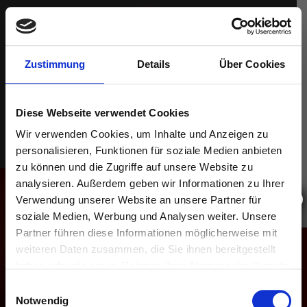
Zustimmung
Details
Über Cookies
Diese Webseite verwendet Cookies
Wir verwenden Cookies, um Inhalte und Anzeigen zu
personalisieren, Funktionen für soziale Medien anbieten
zu können und die Zugriffe auf unsere Website zu
analysieren. Außerdem geben wir Informationen zu Ihrer
AMBIENTE
X
Verwendung unserer Website an unsere Partner für
soziale Medien, Werbung und Analysen weiter. Unsere
Du suchst eine einzigartige Location für deine
Diese Seite wird zur Zeit bearbeitet.
Feier?
Partner führen diese Informationen möglicherweise mit
weiteren Daten zusammen, die Sie ihnen bereitgestellt
Ob
private Party, Firmenfeier, Geburtstag oder
haben oder die sie im Rahmen Ihrer Nutzung der Dienste
JGA
–
ZU DEN PREISEN & PAKETEN
gesammelt haben.
im
Girl Circus Saarbrücken
wird dein Event
Einwilligungsauswahl
garantiert unvergesslich.
Notwendig