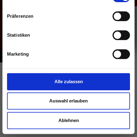
✨ Exklusive Location
🍾 Bottle Specials & VIP-Areas
Präferenzen
🎭 Shows & Entertainment
👉
Jetzt unverbindlich anfragen:
Statistiken
0178 2774061
Marketing
IMPRESSUM
DATENSCHUTZ
Alle zulassen
Auswahl erlauben
Ablehnen